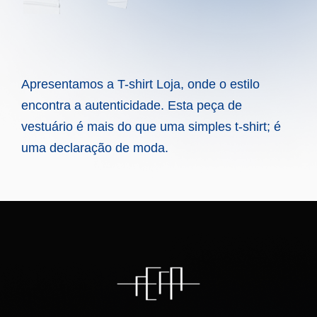
Apresentamos a T-shirt Loja, onde o estilo
encontra a autenticidade. Esta peça de
vestuário é mais do que uma simples t-shirt; é
uma declaração de moda.